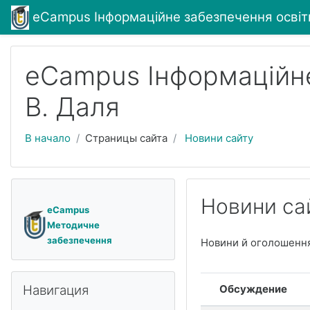
Перейти к основному содержанию
eCampus Інформаційне забезпечення освітн
eCampus Інформаційне
В. Даля
В начало
Страницы сайта
Новини сайту
Новини са
eCampus
Методичне
забезпечення
Новини й оголошенн
Пропустить Навигация
Список обсуждений. 
Навигация
Обсуждение