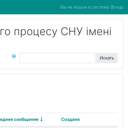
Вы не вошли в систему (
Вход
)
го процесу СНУ імені
ск по форумам
Искать
еднее сообщение
Создано