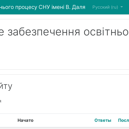
ього процесу СНУ імені В. Даля
Русский ‎(ru)‎
 забезпечення освітньо
Пои
йту
я
Показано 3 из 3 обсуждений
Начато
Ответы
Посл