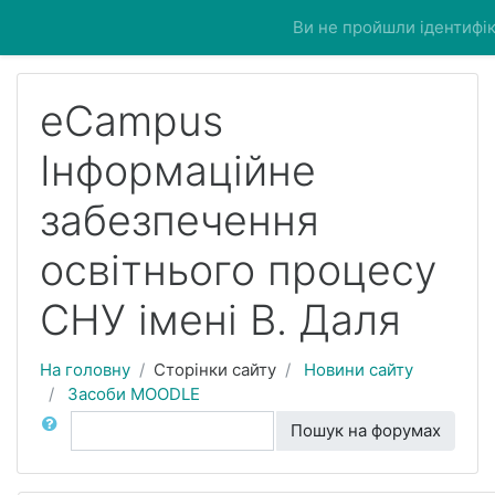
Перейти до головного вмісту
Ви не пройшли ідентифік
eCampus
Інформаційне
забезпечення
освітнього процесу
СНУ імені В. Даля
На головну
Сторінки сайту
Новини сайту
Засоби MOODLE
Пошук
Пошук на форумах