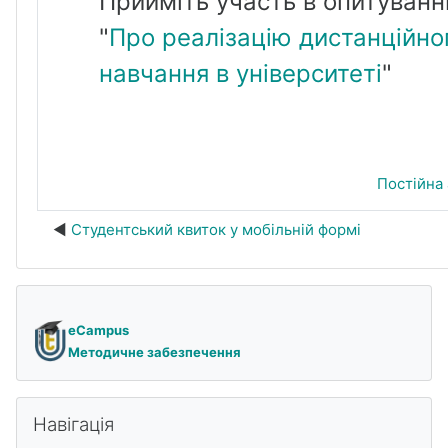
Прийміть участь в опитуванн
"
Про реалізацію дистанційно
навчання в університеті
"
Постійна
Студентський квиток у мобільній формі
eCampus
Методичне забезпечення
Пропустити Навігація
Навігація