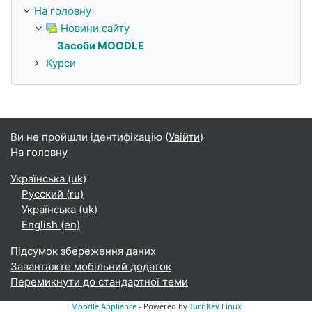
На головну
Новини сайту
Засоби MOODLE
Курси
Ви не пройшли ідентифікацію (
Увійти
)
На головну
Українська ‎(uk)‎
Русский ‎(ru)‎
Українська ‎(uk)‎
English ‎(en)‎
Підсумок збереження даних
Завантажте мобільний додаток
Перемикнути до стандартної теми
Moodle Appliance
- Powered by
TurnKey Linux