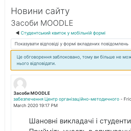
Новини сайту
Засоби MOODLE
Студентський квиток у мобільній формі
Тип показу
Це обговорення заблоковано, тому ви більше не мо
нього відповідати.
Засоби MOODLE
Кількість відповідей: 0
забезпечення Центр організаційно-методичного
-
Fri
March 2020 19:17 PM
Шановні викладачі і студенти