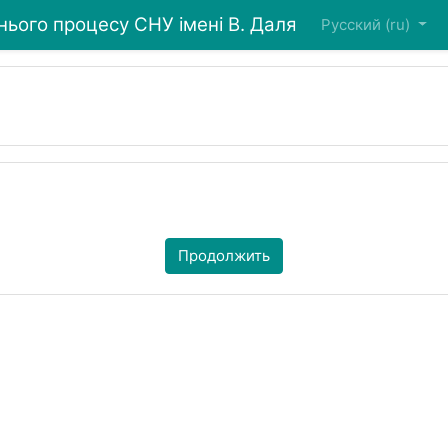
ього процесу СНУ імені В. Даля
Русский ‎(ru)‎
Продолжить