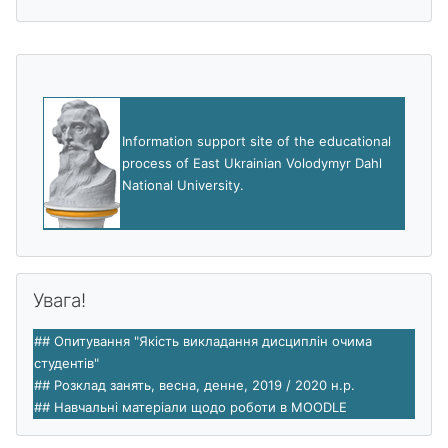
Information support site of the educational
process of East Ukrainian Volodymyr Dahl
National University.
Пропустити Увага!
Увага!
## Опитування "Якість викладання дисциплін очима
студентів"
##
Розклад занять, весна, денне, 2019 / 2020 н.р.
##
Навчальні матеріали щодо роботи в MOODLE