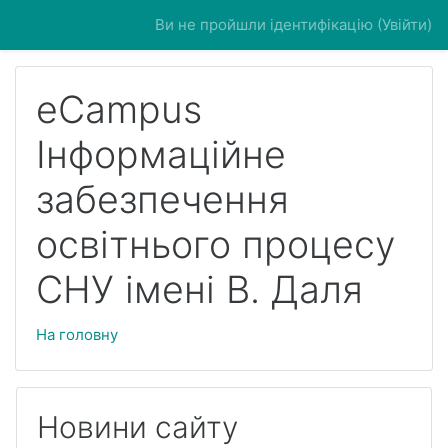
Перейти до головного вмісту
Ви не пройшли ідентифікацію (
Увійти
)
eCampus
Інформаційне
забезпечення
освітнього процесу
СНУ імені В. Даля
На головну
Новини сайту